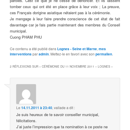
paroles. Cest ce que je ne cesse de dénoncer. Et ils laissent
tomber ceux qui ont été en place grâce à leur voix ; La preuve,
ces Français dorigine asiatique nétaient pas à la cérémonie.
Je mengage à leur faire prendre conscience de cet état de fait
davantage car je fais partie maintenant des membres du Conseil
municipal.
Cuong PHAM PHU
Ce contenu a été publié dans
Lognes - Seine et Marne
,
mes
interventions
par
admin
. Mettez-le en favori avec son
permalien
.
2 RÉFLEXIONS SUR «
CÉRÉMONIE DU 11 NOVEMBRE 2011 – LOGNES
»
Le
14.11.2011 à 23:40
,
vallade
a dit :
Je suis heureux de te savoir conseiller municipal,
félicitations.
J’ai juste l’impression que ta nomination à ce poste ne