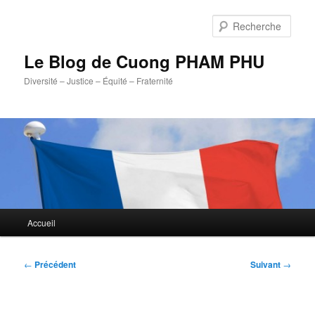
Aller
au
Rech
contenu
principal
Le Blog de Cuong PHAM PHU
Diversité – Justice – Équité – Fraternité
Menu
Accueil
principal
Navigation
←
Précédent
Suivant
→
des
articles