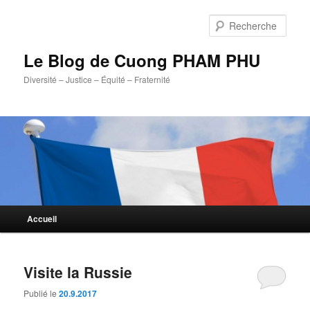
Aller
Aller
au
au
Rech
contenu
contenu
principal
secondaire
Le Blog de Cuong PHAM PHU
Diversité – Justice – Équité – Fraternité
Menu
Accueil
principal
Visite la Russie
Publié le
20.9.2017