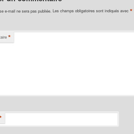
*
se e-mail ne sera pas publiée.
Les champs obligatoires sont indiqués avec
*
aire
*