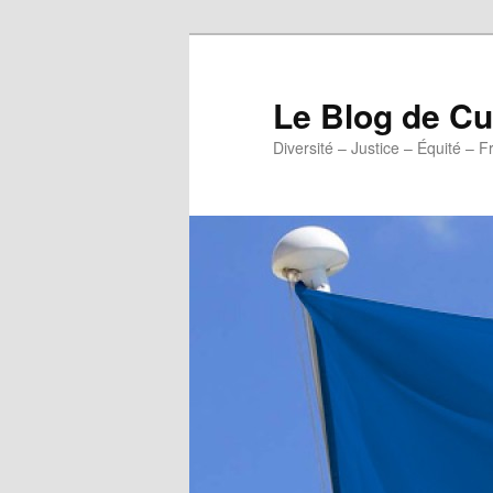
Aller
au
contenu
Le Blog de 
principal
Diversité – Justice – Équité – F