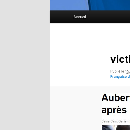
Menu
Accueil
principal
Navigation
des
images
vic
Publié le
15
Française d’