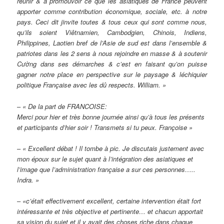
réunir & à promouvoir ce que les asiatiques de France peuvent
apporter comme contribution économique, sociale, etc. à notre
pays. Ceci dit jinvite toutes & tous ceux qui sont comme nous,
qu’ils soient Viêtnamien, Cambodgien, Chinois, Indiens,
Philippines, Laotien bref de l’Asie de sud est dans l’ensemble &
patriotes dans les 2 sens à nous rejoindre en masse & à soutenir
Cường dans ses démarches & c’est en faisant qu’on puisse
gagner notre place en perspective sur le paysage & léchiquier
politique Française avec les dû respects. William. »
–
« De la part de FRANCOISE:
Merci pour hier et très bonne journée ainsi qu’à tous les présents
et participants d’hier soir ! Transmets si tu peux. Françoise »
–
« Excellent débat ! Il tombe à pic. Je discutais justement avec
mon époux sur le sujet quant à l’intégration des asiatiques et
l’image que l’administration française a sur ces personnes…..
Indra. »
–
«c’était effectivement excellent, certaine intervention était fort
intéressante et très objective et pertinente… et chacun apportait
sa vision du sujet et il y avait des choses riche dans chaque