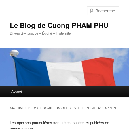
Aller
Aller
au
au
Rech
contenu
contenu
principal
secondaire
Le Blog de Cuong PHAM PHU
Diversité – Justice – Équité – Fraternité
Menu
Accueil
principal
ARCHIVES DE CATÉGORIE :
POINT DE VUE DES INTERVENANTS
Les opinions particulières sont sélectionnées et publiées de
temps à autre.