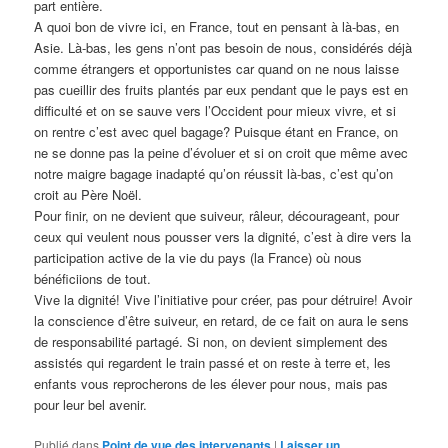
part entière.
A quoi bon de vivre ici, en France, tout en pensant à là-bas, en
Asie. Là-bas, les gens n’ont pas besoin de nous, considérés déjà
comme étrangers et opportunistes car quand on ne nous laisse
pas cueillir des fruits plantés par eux pendant que le pays est en
difficulté et on se sauve vers l’Occident pour mieux vivre, et si
on rentre c’est avec quel bagage? Puisque étant en France, on
ne se donne pas la peine d’évoluer et si on croit que même avec
notre maigre bagage inadapté qu’on réussit là-bas, c’est qu’on
croit au Père Noël.
Pour finir, on ne devient que suiveur, râleur, décourageant, pour
ceux qui veulent nous pousser vers la dignité, c’est à dire vers la
participation active de la vie du pays (la France) où nous
bénéficiions de tout.
Vive la dignité! Vive l’initiative pour créer, pas pour détruire! Avoir
la conscience d’être suiveur, en retard, de ce fait on aura le sens
de responsabilité partagé. Si non, on devient simplement des
assistés qui regardent le train passé et on reste à terre et, les
enfants vous reprocherons de les élever pour nous, mais pas
pour leur bel avenir.
Publié dans
Point de vue des intervenants
|
Laisser un