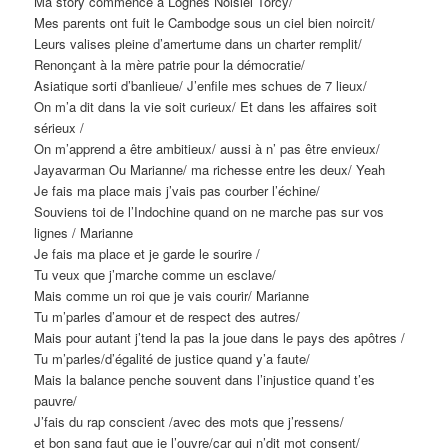
Ma story commence a Lognes Noisiel Torcy/
Mes parents ont fuit le Cambodge sous un ciel bien noircit/
Leurs valises pleine d’amertume dans un charter remplit/
Renonçant à la mère patrie pour la démocratie/
Asiatique sorti d’banlieue/ J’enfile mes schues de 7 lieux/
On m’a dit dans la vie soit curieux/ Et dans les affaires soit
sérieux /
On m’apprend a être ambitieux/ aussi à n’ pas être envieux/
Jayavarman Ou Marianne/ ma richesse entre les deux/ Yeah
Je fais ma place mais j’vais pas courber l’échine/
Souviens toi de l’Indochine quand on ne marche pas sur vos
lignes / Marianne
Je fais ma place et je garde le sourire /
Tu veux que j’marche comme un esclave/
Mais comme un roi que je vais courir/ Marianne
Tu m’parles d’amour et de respect des autres/
Mais pour autant j’tend la pas la joue dans le pays des apôtres /
Tu m’parles/d’égalité de justice quand y’a faute/
Mais la balance penche souvent dans l’injustice quand t’es
pauvre/
J’fais du rap conscient /avec des mots que j’ressens/
et bon sang faut que je l’ouvre/car qui n’dit mot consent/