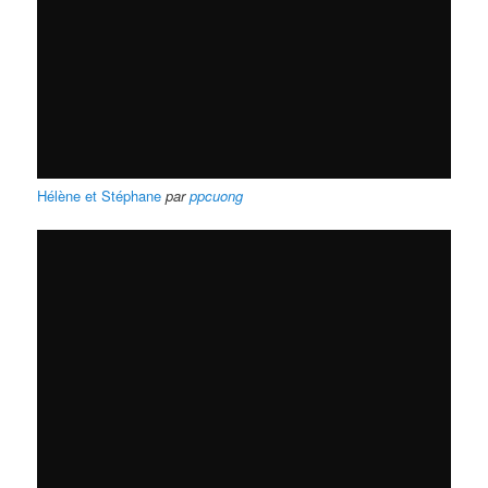
Hélène et Stéphane
par
ppcuong