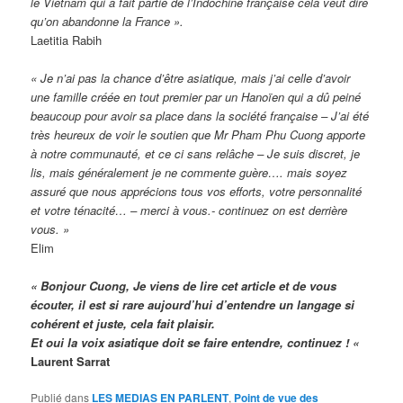
le Vietnam qui a fait partie de l’Indochine française cela veut dire
qu’on abandonne la France ».
Laetitia Rabih
« Je n’ai pas la chance d’être asiatique, mais j’ai celle d’avoir
une famille créée en tout premier par un Hanoïen qui a dû peiné
beaucoup pour avoir sa place dans la société française – J’ai été
très heureux de voir le soutien que Mr Pham Phu Cuong apporte
à notre communauté, et ce ci sans relâche – Je suis discret, je
lis, mais généralement je ne commente guère…. mais soyez
assuré que nous apprécions tous vos efforts, votre personnalité
et votre ténacité… – merci à vous.- continuez on est derrière
vous. »
Elim
« Bonjour Cuong, Je viens de lire cet article et de vous
écouter, il est si rare aujourd’hui d’entendre un langage si
cohérent et juste, cela fait plaisir.
Et oui la voix asiatique doit se faire entendre, continuez ! «
Laurent Sarrat
Publié dans
LES MEDIAS EN PARLENT
,
Point de vue des