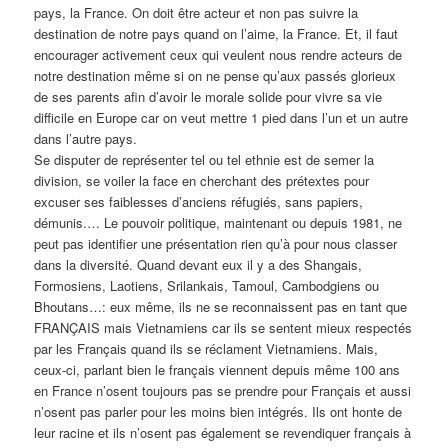
pays, la France. On doit être acteur et non pas suivre la
destination de notre pays quand on l’aime, la France. Et, il faut
encourager activement ceux qui veulent nous rendre acteurs de
notre destination même si on ne pense qu’aux passés glorieux
de ses parents afin d’avoir le morale solide pour vivre sa vie
difficile en Europe car on veut mettre 1 pied dans l’un et un autre
dans l’autre pays.
Se disputer de représenter tel ou tel ethnie est de semer la
division, se voiler la face en cherchant des prétextes pour
excuser ses faiblesses d’anciens réfugiés, sans papiers,
démunis.… Le pouvoir politique, maintenant ou depuis 1981, ne
peut pas identifier une présentation rien qu’à pour nous classer
dans la diversité. Quand devant eux il y a des Shangais,
Formosiens, Laotiens, Srilankais, Tamoul, Cambodgiens ou
Bhoutans…: eux même, ils ne se reconnaissent pas en tant que
FRANÇAIS mais Vietnamiens car ils se sentent mieux respectés
par les Français quand ils se réclament Vietnamiens. Mais,
ceux-ci, parlant bien le français viennent depuis même 100 ans
en France n’osent toujours pas se prendre pour Français et aussi
n’osent pas parler pour les moins bien intégrés. Ils ont honte de
leur racine et ils n’osent pas également se revendiquer français à