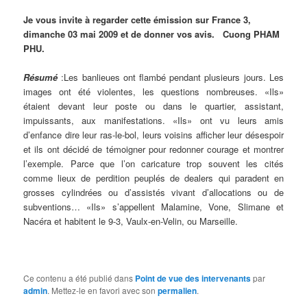
Je vous invite à regarder cette émission sur France 3,
dimanche 03 mai 2009 et de donner vos avis. Cuong PHAM
PHU.
Résumé
:
Les banlieues ont flambé pendant plusieurs jours. Les
images ont été violentes, les questions nombreuses. «Ils»
étaient devant leur poste ou dans le quartier, assistant,
impuissants, aux manifestations. «Ils» ont vu leurs amis
d’enfance dire leur ras-le-bol, leurs voisins afficher leur désespoir
et ils ont décidé de témoigner pour redonner courage et montrer
l’exemple. Parce que l’on caricature trop souvent les cités
comme lieux de perdition peuplés de dealers qui paradent en
grosses cylindrées ou d’assistés vivant d’allocations ou de
subventions… «Ils» s’appellent Malamine, Vone, Slimane et
Nacéra et habitent le 9-3, Vaulx-en-Velin, ou Marseille.
Ce contenu a été publié dans
Point de vue des intervenants
par
admin
. Mettez-le en favori avec son
permalien
.