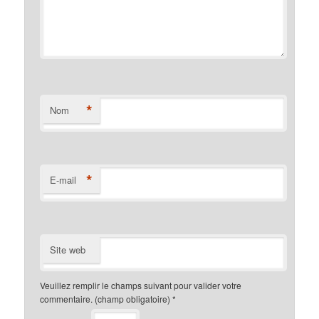
*
Nom
*
E-mail
Site web
Veuillez remplir le champs suivant pour valider votre
commentaire. (champ obligatoire)
*