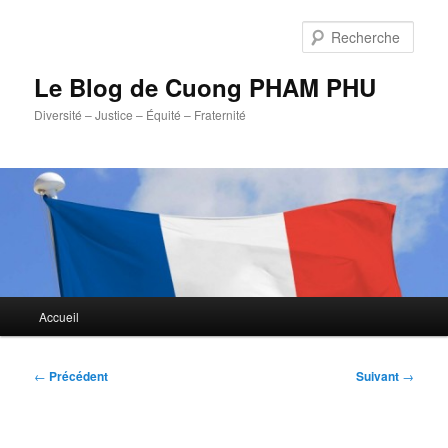
Aller
au
Rech
contenu
principal
Le Blog de Cuong PHAM PHU
Diversité – Justice – Équité – Fraternité
Menu
Accueil
principal
Navigation
←
Précédent
Suivant
→
des
articles