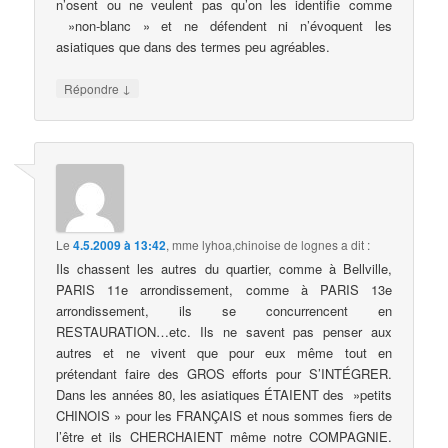
n’osent ou ne veulent pas qu’on les identifie comme
»non-blanc » et ne défendent ni n’évoquent les
asiatiques que dans des termes peu agréables.
↓
Répondre
Le
4.5.2009 à 13:42
,
mme lyhoa,chinoise de lognes
a dit :
Ils chassent les autres du quartier, comme à Bellville,
PARIS 11e arrondissement, comme à PARIS 13e
arrondissement, ils se concurrencent en
RESTAURATION…etc. Ils ne savent pas penser aux
autres et ne vivent que pour eux même tout en
prétendant faire des GROS efforts pour S’INTÉGRER.
Dans les années 80, les asiatiques ÉTAIENT des »petits
CHINOIS » pour les FRANÇAIS et nous sommes fiers de
l’être et ils CHERCHAIENT même notre COMPAGNIE.