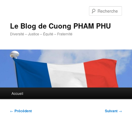
Aller
au
Rech
contenu
principal
Le Blog de Cuong PHAM PHU
Diversité – Justice – Équité – Fraternité
Menu
Accueil
principal
Navigation
←
Précédent
Suivant
→
des
articles