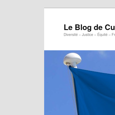
Aller
au
contenu
Le Blog de 
principal
Diversité – Justice – Équité – F