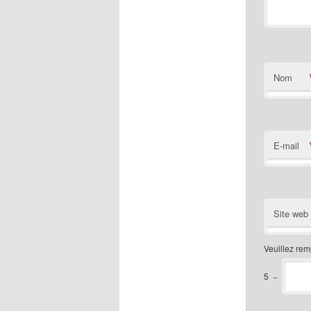
Nom
E-mail
Site web
Veuillez rem
5
−