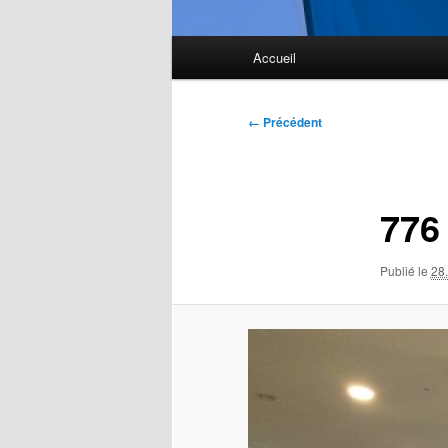
Menu
Accueil
principal
Navigation
← Précédent
des
images
776
Publié le
28