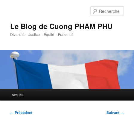
Aller
au
Rech
contenu
principal
Le Blog de Cuong PHAM PHU
Diversité – Justice – Équité – Fraternité
Menu
Accueil
principal
Navigation
←
Précédent
Suivant
→
des
articles