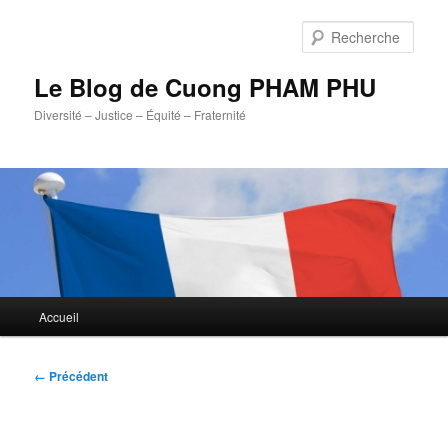
Aller
au
Rech
contenu
principal
Le Blog de Cuong PHAM PHU
Diversité – Justice – Équité – Fraternité
Menu
Accueil
principal
Navigation
← Précédent
des
images