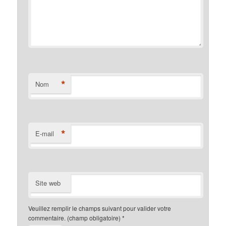
*
Nom
*
E-mail
Site web
Veuillez remplir le champs suivant pour valider votre
commentaire. (champ obligatoire)
*