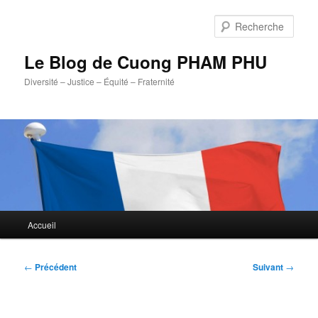
Aller
au
Rech
contenu
principal
Le Blog de Cuong PHAM PHU
Diversité – Justice – Équité – Fraternité
Menu
Accueil
principal
Navigation
←
Précédent
Suivant
→
des
articles