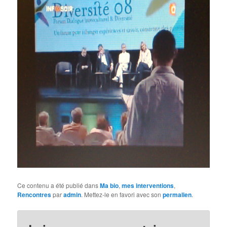
Ce contenu a été publié dans
Ma bio
,
mes interventions
,
Rencontres
par
admin
. Mettez-le en favori avec son
permalien
.