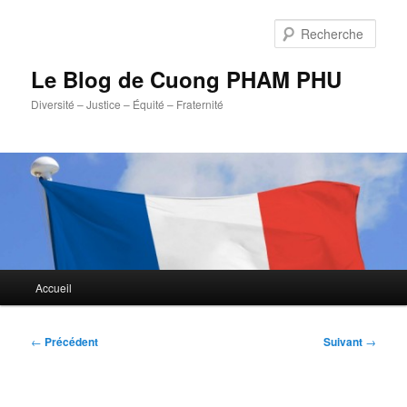
Aller
au
Rech
contenu
principal
Le Blog de Cuong PHAM PHU
Diversité – Justice – Équité – Fraternité
Menu
Accueil
principal
Navigation
←
Précédent
Suivant
→
des
articles