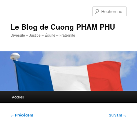
Aller
au
Rech
contenu
principal
Le Blog de Cuong PHAM PHU
Diversité – Justice – Équité – Fraternité
Menu
Accueil
principal
Navigation
←
Précédent
Suivant
→
des
articles