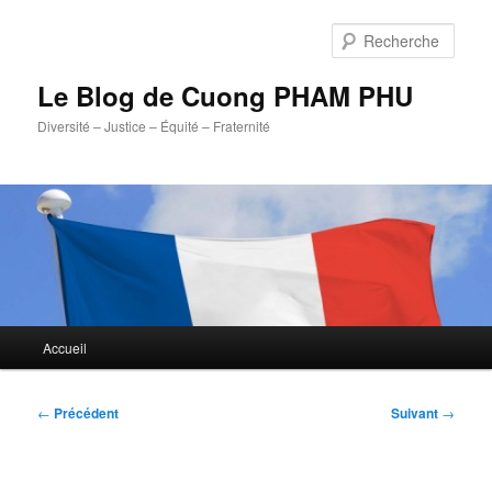
Aller
au
Rech
contenu
principal
Le Blog de Cuong PHAM PHU
Diversité – Justice – Équité – Fraternité
Menu
Accueil
principal
Navigation
←
Précédent
Suivant
→
des
articles