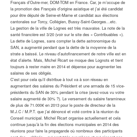
Français d’Outre-mer, DOM-TOM en France. Car, je m’occupe de
la promotion des Français d’origine asiatique et j’ai été candidat
pour être député de Seine-et-Marne et candidat aux élections
cantonales sur Torcy, Collégien, Bussy-Saint-Georges…etc.
La gestion de la ville de Lognes est très mauvaise. La note de la
santé financière est 3/20 (voir sur le site des « Contribuables »).
La dette de Lognes, sans compter la dette astronomique du
SAN, a augmenté pendant que la dette de la moyenne de la
strate a baissé. Le niveau d’autofinancement de notre ville est en
état d’alerte. Mais, Michel Ricart se moque des Lognots et tient
toujours à rester maire en 2014 et dépense pour augmenter les
salaires de ses obligés.
C’est pour cela qu’il distribue à tout va à son réseau en
augmentant des salaires du Président et une armada de 15 vice-
présidents du SAN de 30% pendant la crise (avez-vous vu votre
salaire augmenté de 30% ?). Le versement du salaire faramineux
de plus de 71.000€ en 2013 pour le poste de directeur de la
M.J.C / M.P.T. que j’ai dénoncé et voté contre à la réunion du
Conseil municipal. Michel Ricart organise actuellement et cela
continue jusqu’à la fin des élections municipales en 2014 des
réunions pour faire la propagande où nombreux des participants