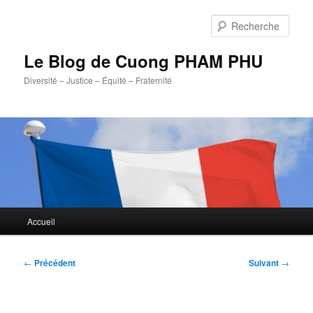
Aller
au
Rech
contenu
principal
Le Blog de Cuong PHAM PHU
Diversité – Justice – Équité – Fraternité
Menu
Accueil
principal
Navigation
←
Précédent
Suivant
→
des
articles