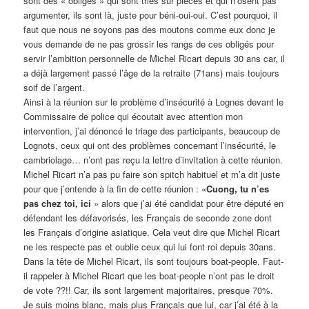
sont des « obligés » qui sont triés sur pièces et qui n’osent pas
argumenter, ils sont là, juste pour béni-oui-oui. C’est pourquoi, il
faut que nous ne soyons pas des moutons comme eux donc je
vous demande de ne pas grossir les rangs de ces obligés pour
servir l’ambition personnelle de Michel Ricart depuis 30 ans car, il
a déjà largement passé l’âge de la retraite (71ans) mais toujours
soif de l’argent.
Ainsi à la réunion sur le problème d’insécurité à Lognes devant le
Commissaire de police qui écoutait avec attention mon
intervention, j’ai dénoncé le triage des participants, beaucoup de
Lognots, ceux qui ont des problèmes concernant l’insécurité, le
cambriolage… n’ont pas reçu la lettre d’invitation à cette réunion.
Michel Ricart n’a pas pu faire son spitch habituel et m’a dit juste
pour que j’entende à la fin de cette réunion : «
Cuong, tu n’es
pas chez toi, ici
» alors que j’ai été candidat pour être député en
défendant les défavorisés, les Français de seconde zone dont
les Français d’origine asiatique. Cela veut dire que Michel Ricart
ne les respecte pas et oublie ceux qui lui font roi depuis 30ans.
Dans la tête de Michel Ricart, ils sont toujours boat-people. Faut-
il rappeler à Michel Ricart que les boat-people n’ont pas le droit
de vote ??!! Car, ils sont largement majoritaires, presque 70%.
Je suis moins blanc, mais plus Français que lui, car j’ai été à la