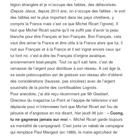
légion étrangère et je m’occupe des faibles, des défavorisés.
(Depuis Jésus, depuis 2013 ans, on s’occupe des faibles ; le sort
des faibles est le plus important dans les pays chrétiens, y
compris la France mais c’est ce que Michel Ricart l’ignore). Il
faut que Michel Ricart sache qu’il ne suffit pas d’avoir la peau
blanche pour être Français et bon Français. Bon Français, cela
veut dire aimer la France et être utile à la France alors que lui, il
nuit aux Français et à la France et il est ingrat envers ceux qui
lui font roi, c’est-à-dire les Français d’origine asiatique,
anciennement boat-people. Tout ce qu’il sait faire, c’est de
ramasser de l’argent pour distribuer à son réseau. A cet âge là,
sa seule préoccupation est de graisser son réseau afin d’obtenir
des considérations (fausses, pas sincères) avec de l’argent
soustraits de la poche des contribuables Lognots.
Pour anecdote, j’ai été reçu récemment par Mr Giesbert,
Directeur du magazine Le Point et l’équipe de télévision s’est
déplacée pour m’interviewer font que Michel Ricart est fou de
jalousie et d’angoisse en me disant, hier jeudi 06 juin : «
Cuong,
tu ne gagneras jamais sur moi
». Michel Ricart garde toujours
sa mentalité de campagnard. C’est juste un nabab de campagne
qui remplace Paul Mangeot (en 1989), le maire agriculteur de