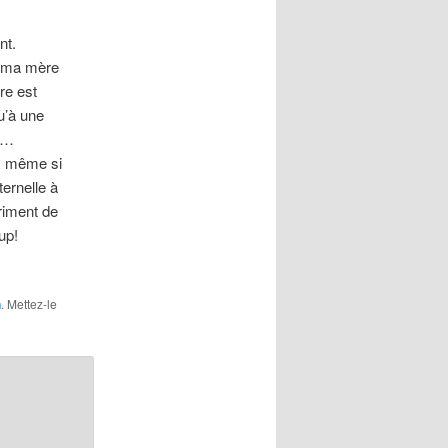
nt.
t ma mère
re est
u’à une
ne…
e; même si
ternelle à
riment de
up!
n
. Mettez-le