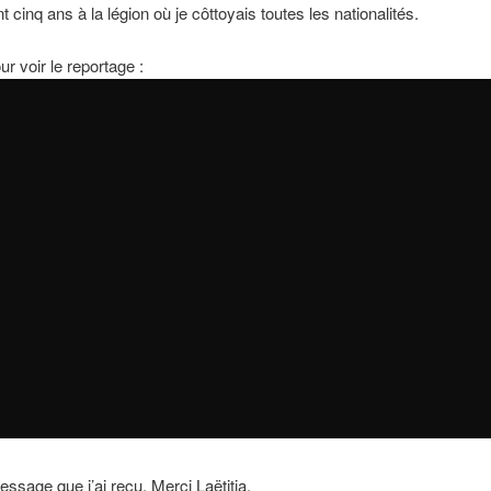
 cinq ans à la légion où je côttoyais toutes les nationalités.
ur voir le reportage :
essage que j’ai reçu, Merci Laëtitia.