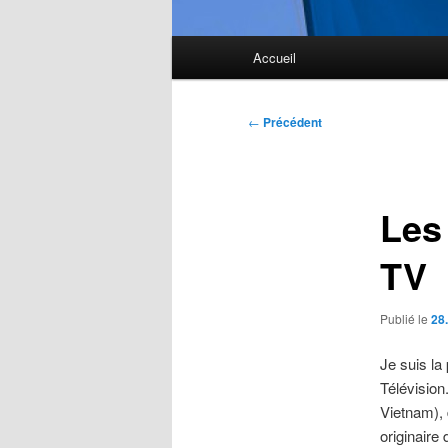
Menu
Accueil
principal
Navigation
←
Précédent
des
articles
Les
TV
Publié le
28
Je suis la
Télévision
Vietnam), 
originaire