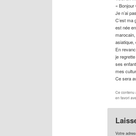
« Bonjour
Je n’ai pa
C’est ma g
est née en
marocain, 
asiatique
En revanch
je regrett
ses enfant
mes cultur
Ce sera ave
Ce contenu 
en favori av
Laiss
Votre adres