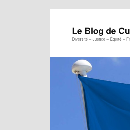
Aller
au
contenu
Le Blog de 
principal
Diversité – Justice – Équité – F