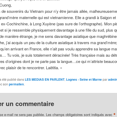
 Cuong,
s de souvenirs du Vietnam pour n’y être jamais allée, malheureuseme
rand’mère maternelle qui est vietnamienne. Elle a grandi à Saigon e
 ex-Cochinchine, à Long Xuyène (pas sure de l’orthographe). Mon pè
et si je ressemble physiquement davantage à une fille du sud, plus q
, de manière étrange, je me sens davantage asiatique que maghrébi
e, j’ai acquis un peu de la culture asiatique à travers ma grand’mèr
e qu’en arrivant en France, elle n’ait pas voulu apprendre sa langue ma
s… Tu vois, je suis totalement déracinée! Très française mais au dét
es d’origines dont je ne parle pas la langue…ce qui m’attriste beauco
c plaisir de te rencontrer. Laëtitia. »
a été publié dans
LES MEDIAS EN PARLENT
,
Lognes - Seine et Marne
par
admi
ec son
permalien
.
er un commentaire
*
se e-mail ne sera pas publiée.
Les champs obligatoires sont indiqués avec