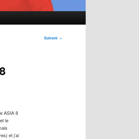
Suivant
→
 8
ne ASIA 8
et le
mais
s) et j’ai