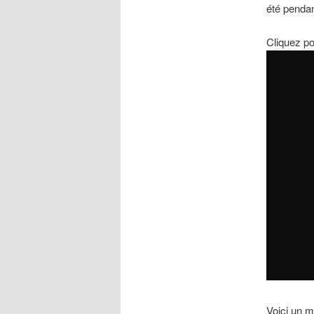
été pendant
Cliquez po
Voici un m