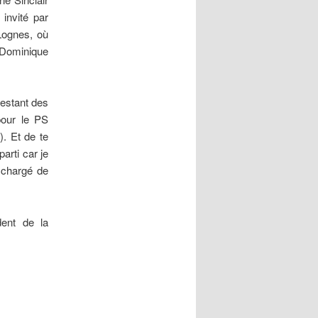
invité par
Lognes, où
i Dominique
restant des
pour le PS
). Et de te
arti car je
 chargé de
dent de la