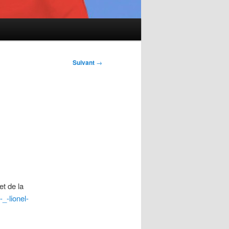
Suivant
→
et de la
_-lionel-