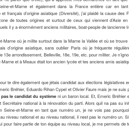
Seine-et-Marne et également dans la France entière car en tant
e et français d’origine asiatique (Diversité), j’ai plaidé la cause des 
ne de toutes origines et surtout de ceux qui viennent d’Asie en p
uels il y a énormément anciens militaires, boat-people de lancienne I
t-Marne où je milite surtout dans la Marne la Vallée et où se trouve 
is d’origine asiatique, sans oublier Paris où je fréquente réguli
de 13e arrondissement, Belleville, 18e, 19e, etc. pour militer. Je n’ign
t-Marne et à Meaux était ton ancien lycée et tes anciens amis asiatiq
 pour te dire également que jétais candidat aux élections législatives e
ric Bréhier, Eduardo Rihan Cypel et Olivier Faure mais je ne suis 
s pas le candidat du système
ni un baron local. Et, Emeric Bréhier
Secrétaire national à la rénovation du parti. Alors quil na pas su ini
en Seine-et-Marne en tant que numéro un, je ne vois pas pourquoi 
u niveau national et au niveau national, il nest pas le numéro un. Sil
ui pour faire partie de ton équipe au niveau local, je me permets de 