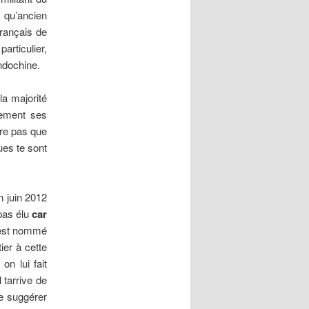
 qu’ancien
Français de
articulier,
ndochine.
la majorité
èrement ses
ore pas que
ues te sont
n juin 2012
pas élu
car
 est nommé
tier à cette
on lui fait
 tarrive de
te suggérer