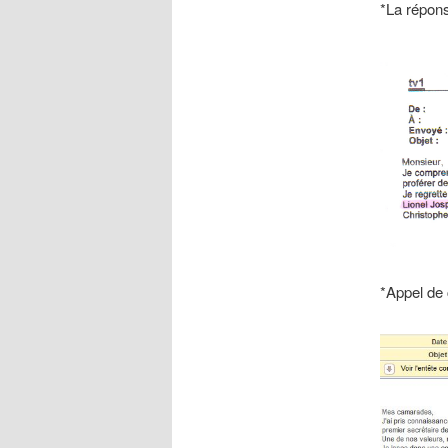
*La répon
*Appel de c