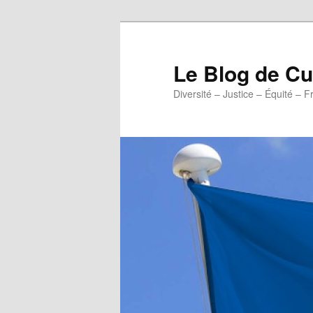
Aller
au
contenu
Le Blog de 
principal
Diversité – Justice – Équité – F