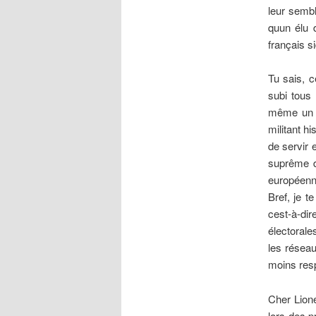
leur sembl
quun élu 
français s
Tu sais, c
subi tous
même un F
militant h
de servir 
suprême d
européenne
Bref, je t
cest-à-d
électorale
les réseau
moins resp
Cher Lione
lors des p