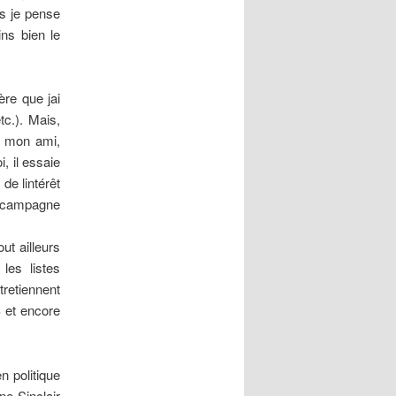
is je pense
ins bien le
re que jai
c.). Mais,
, mon ami,
, il essaie
e lintérêt
a campagne
ut ailleurs
les listes
tretiennent
S et encore
n politique
ne Sinclair