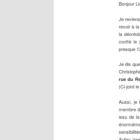
Bonjour Li
Je reviens
revoir à l
la déontol
confié le
presque 1
Je dis que
Christophe 
rue du R
(Ci-joint le
Aussi, je 
membre du
issu de l
énormémen
sensibilit
Aubry (pou