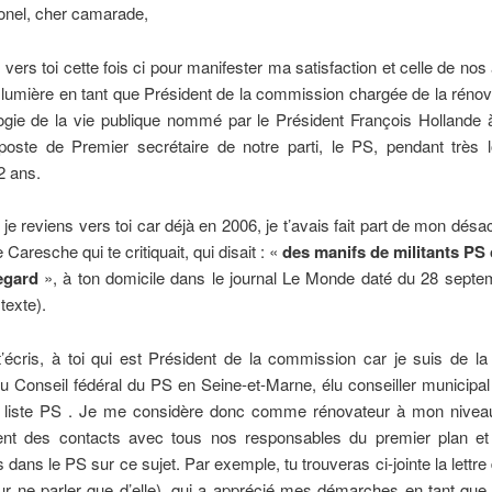
onel, cher camarade,
 vers toi cette fois ci pour manifester ma satisfaction et celle de nos
a lumière en tant que Président de la commission chargée de la rénov
ogie de la vie publique nommé par le Président François Hollande 
 poste de Premier secrétaire de notre parti, le PS, pendant très 
2 ans.
 je reviens vers toi car déjà en 2006, je t’avais fait part de mon dés
Caresche qui te critiquait, qui disait : «
des manifs de militants PS c
egard
», à ton domicile dans le journal Le Monde daté du 28 septe
 texte).
t’écris, à toi qui est Président de la commission car je suis de l
 Conseil fédéral du PS en Seine-et-Marne, élu conseiller municipal
a liste PS . Je me considère donc comme rénovateur à mon niveau 
t des contacts avec tous nos responsables du premier plan et
és dans le PS sur ce sujet. Par exemple, tu trouveras ci-jointe la lettre
r ne parler que d’elle), qui a apprécié mes démarches en tant que 