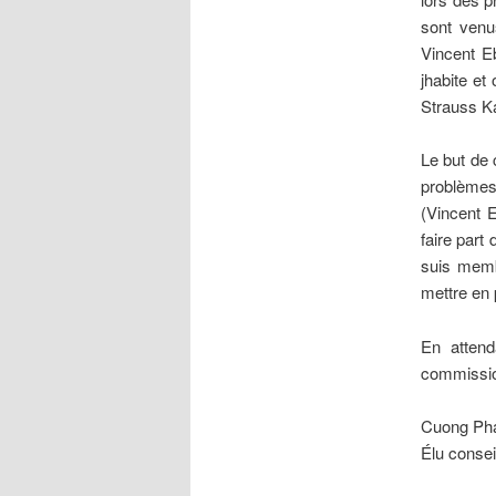
sont venu
Vincent E
jhabite e
Strauss Ka
Le but de 
problèmes
(Vincent E
faire part
suis memb
mettre en 
En attend
commission
Cuong Ph
Élu consei