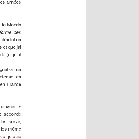
ues années
ns le Monde
éforme des
ntradiction
et que jai
e (ci-joint
ignation un
intenant en
 en France
 pouvoirs »
de seconde
es servir,
ai les même
car je suis