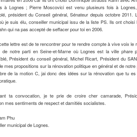
s à Lognes ; Pierre Moscovici est venu plusieurs fois à Lognes, 
blé, président du Conseil général, Sénateur depuis octobre 2011. 
t où je suis élu, conseiller municipal issu de la liste PS. Ils ont chois
hn qui na pas accepté de seffacer pour toi en 2006.
cette lettre est de te rencontrer pour te rendre compte à vive voix le 
 de notre parti en Seine-et-Marne où Lognes est la ville phare 
blé, Président du conseil général, Michel Ricart, Président du SAN
 de mes propositions sur la rénovation politique en général et de notre p
re de la motion C, jai donc des idées sur la rénovation que tu es
pratique.
ant ta convocation, je te prie de croire cher camarade, Prési
 mes sentiments de respect et damitiés socialistes.
am Phu
ller municipal de Lognes.