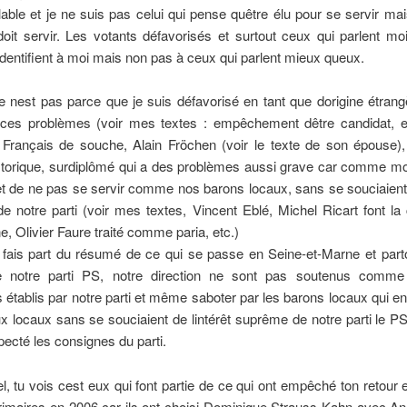
able et je ne suis pas celui qui pense quêtre élu pour se servir ma
doit servir. Les votants défavorisés et surtout ceux qui parlent mo
identifient à moi mais non pas à ceux qui parlent mieux queux.
e nest pas parce que je suis défavorisé en tant que dorigine étrangè
 ces problèmes (voir mes textes : empêchement dêtre candidat, et
rançais de souche, Alain Fröchen (voir le texte de son épouse)
istorique, surdiplômé qui a des problèmes aussi grave car comme moi
et de ne pas se servir comme nos barons locaux, sans se souciaient d
e notre parti (voir mes textes, Vincent Eblé, Michel Ricart font l
, Olivier Faure traité comme paria, etc.)
e fais part du résumé de ce qui se passe en Seine-et-Marne et parto
ire notre parti PS, notre direction ne sont pas soutenus comme 
s établis par notre parti et même saboter par les barons locaux qui en
x locaux sans se souciaient de lintérêt suprême de notre parti le P
ecté les consignes du parti.
l, tu vois cest eux qui font partie de ce qui ont empêché ton retour e
rimaires en 2006 car ils ont choisi Dominique Strauss Kahn avec An