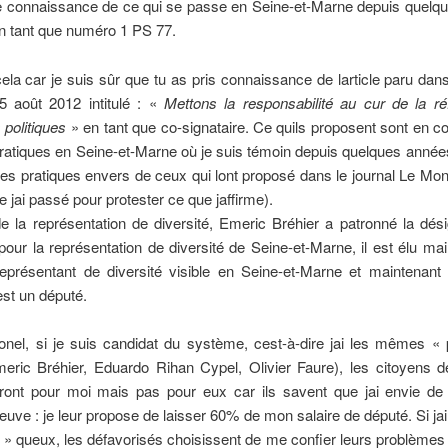
e connaissance de ce qui se passe en Seine-et-Marne depuis quelq
en tant que numéro 1 PS 77.
cela car je suis sûr que tu as pris connaissance de larticle paru da
5 août 2012 intitulé : «
Mettons la responsabilité au cur de la r
s politiques
» en tant que co-signataire. Ce quils proposent sont en co
ratiques en Seine-et-Marne où je suis témoin depuis quelques années 
es pratiques envers de ceux qui lont proposé dans le journal Le Mond
e jai passé pour protester ce que jaffirme).
e la représentation de diversité, Emeric Bréhier a patronné la dés
our la représentation de diversité de Seine-et-Marne, il est élu ma
représentant de diversité visible en Seine-et-Marne et maintenant
est un député.
onel, si je suis candidat du système, cest-à-dire jai les mêmes «
meric Bréhier, Eduardo Rihan Cypel, Olivier Faure), les citoyens 
ront pour moi mais pas pour eux car ils savent que jai envie de l
ve : je leur propose de laisser 60% de mon salaire de député. Si j
 » queux, les défavorisés choisissent de me confier leurs problèmes 