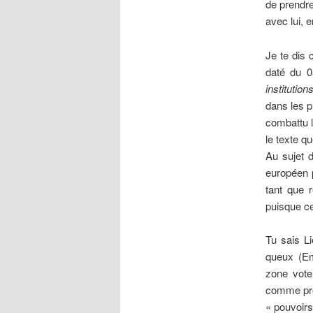
de prendr
avec lui, 
Je te dis 
daté du 0
institution
dans les p
combattu l
le texte qu
Au sujet d
européen p
tant que 
puisque c
Tu sais Li
queux (E
zone vote
comme preu
« pouvoirs