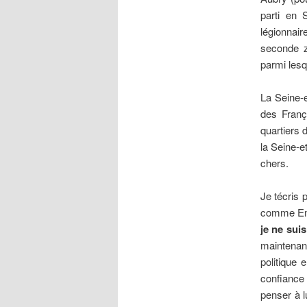
parti en 
légionnair
seconde zo
parmi lesq
La Seine-e
des França
quartiers 
la Seine-e
chers.
Je técris
comme Eme
je ne sui
maintenant 
politique 
confiance a
penser à l