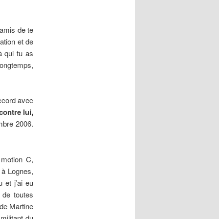
 amis de te
ation et de
à qui tu as
longtemps,
accord avec
ontre lui,
mbre 2006.
a motion C,
 à Lognes,
et j’ai eu
 de toutes
 de Martine
militant du