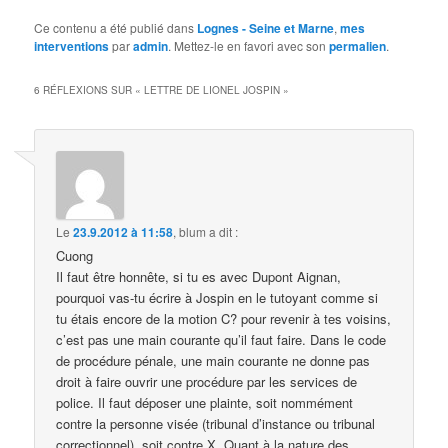
Ce contenu a été publié dans
Lognes - Seine et Marne
,
mes
interventions
par
admin
. Mettez-le en favori avec son
permalien
.
6 RÉFLEXIONS SUR «
LETTRE DE LIONEL JOSPIN
»
Le
23.9.2012 à 11:58
,
blum
a dit :
Cuong
Il faut être honnête, si tu es avec Dupont Aignan,
pourquoi vas-tu écrire à Jospin en le tutoyant comme si
tu étais encore de la motion C? pour revenir à tes voisins,
c’est pas une main courante qu’il faut faire. Dans le code
de procédure pénale, une main courante ne donne pas
droit à faire ouvrir une procédure par les services de
police. Il faut déposer une plainte, soit nommément
contre la personne visée (tribunal d’instance ou tribunal
correctionnel), soit contre X. Quant à la nature des