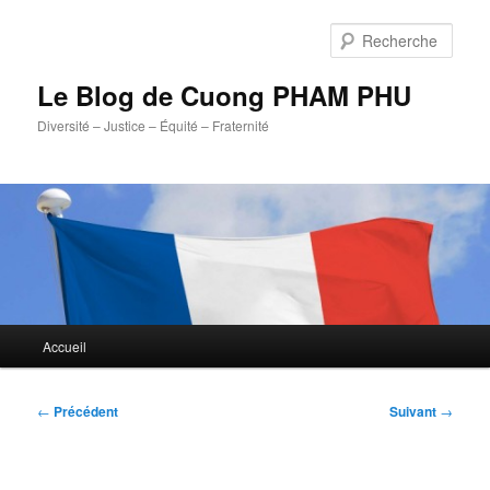
Aller
au
Rech
contenu
principal
Le Blog de Cuong PHAM PHU
Diversité – Justice – Équité – Fraternité
Menu
Accueil
principal
Navigation
←
Précédent
Suivant
→
des
articles