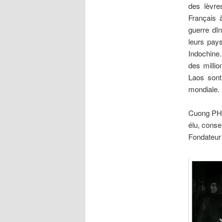
des lèvre
Français 
guerre dI
leurs pays
Indochine.
des milli
Laos sont
mondiale.
Cuong P
élu, conse
Fondateur 