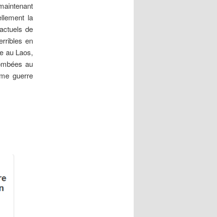
maintenant
llement la
 actuels de
erribles en
ve au Laos,
tombées au
ème guerre