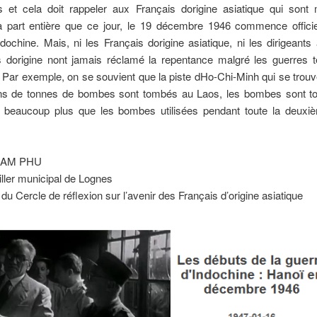
s et cela doit rappeler aux Français dorigine asiatique qui sont 
à part entière que ce jour, le 19 décembre 1946 commence officie
ndochine. Mais, ni les Français dorigine asiatique, ni les dirigeants
 dorigine nont jamais réclamé la repentance malgré les guerres t
 Par exemple, on se souvient que la piste dHo-Chi-Minh qui se trou
ons de tonnes de bombes sont tombés au Laos, les bombes sont 
 beaucoup plus que les bombes utilisées pendant toute la deuxi
HAM PHU
iller municipal de Lognes
du Cercle de réflexion sur l’avenir des Français d’origine asiatique