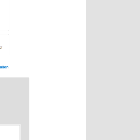
alien
.