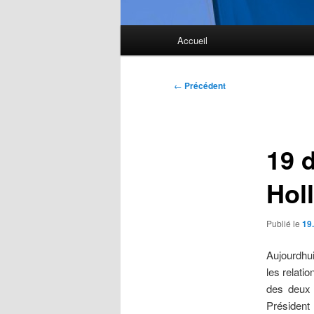
Menu
Accueil
principal
Navigation
←
Précédent
des
articles
19 
Hol
Publié le
19
Aujourdhu
les relati
des deux 
Président