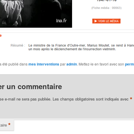
a été publié dans
mes interventions
par
admin
. Mettez-le en favori avec son
perm
er un commentaire
*
se e-mail ne sera pas publiée.
Les champs obligatoires sont indiqués avec
*
aire