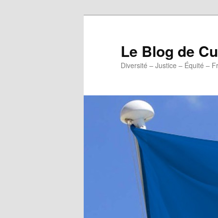
Aller
au
contenu
Le Blog de 
principal
Diversité – Justice – Équité – F