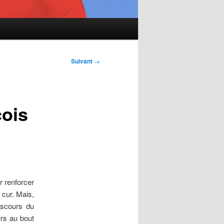
Suivant
→
çois
r renforcer
cur. Mais,
iscours du
rs au bout