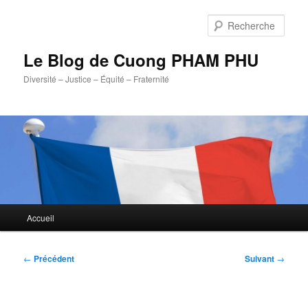
Aller
au
Rech
contenu
principal
Le Blog de Cuong PHAM PHU
Diversité – Justice – Équité – Fraternité
Menu
Accueil
principal
Navigation
←
Précédent
Suivant
→
des
articles