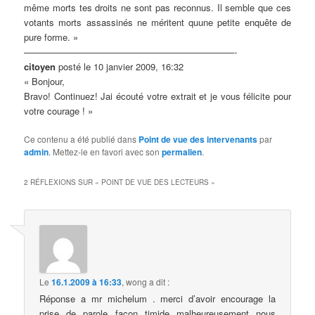
même morts tes droits ne sont pas reconnus. Il semble que ces
votants morts assassinés ne méritent quune petite enquête de
pure forme. »
———————————————————————-
citoyen
posté le 10 janvier 2009, 16:32
« Bonjour,
Bravo! Continuez! Jai écouté votre extrait et je vous félicite pour
votre courage ! »
Ce contenu a été publié dans
Point de vue des intervenants
par
admin
. Mettez-le en favori avec son
permalien
.
2 RÉFLEXIONS SUR «
POINT DE VUE DES LECTEURS
»
Le
16.1.2009 à 16:33
,
wong
a dit :
Réponse a mr michelum . merci d’avoir encourage la
prise de parole façon timide malheureusement nous