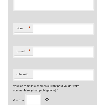
*
Nom
*
E-mail
Site web
Veuillez remplir le champs suivant pour valider votre
commentaire. (champ obligatoire)
*
2
×
4
=