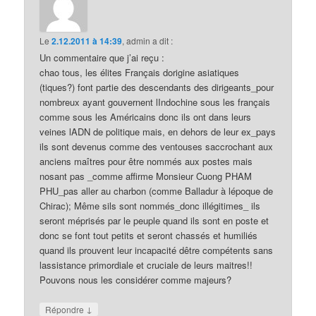
Le
2.12.2011 à 14:39
,
admin
a dit :
Un commentaire que j’ai reçu :
chao tous, les élites Français dorigine asiatiques
(tiques?) font partie des descendants des dirigeants_pour
nombreux ayant gouvernent lIndochine sous les français
comme sous les Américains donc ils ont dans leurs
veines lADN de politique mais, en dehors de leur ex_pays
ils sont devenus comme des ventouses saccrochant aux
anciens maîtres pour être nommés aux postes mais
nosant pas _comme affirme Monsieur Cuong PHAM
PHU_pas aller au charbon (comme Balladur à lépoque de
Chirac); Même sils sont nommés_donc illégitimes_ ils
seront méprisés par le peuple quand ils sont en poste et
donc se font tout petits et seront chassés et humiliés
quand ils prouvent leur incapacité dêtre compétents sans
lassistance primordiale et cruciale de leurs maitres!!
Pouvons nous les considérer comme majeurs?
↓
Répondre