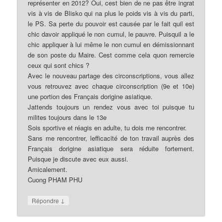
représenter en 2012? Oui, cest bien de ne pas être ingrat
vis à vis de Blisko qui na plus le poids vis à vis du parti,
le PS. Sa perte du pouvoir est causée par le fait quil est
chic davoir appliqué le non cumul, le pauvre. Puisquil a le
chic appliquer à lui même le non cumul en démissionnant
de son poste du Maire. Cest comme cela quon remercie
ceux qui sont chics ?
Avec le nouveau partage des circonscriptions, vous allez
vous retrouvez avec chaque circonscription (9e et 10e)
une portion des Français dorigine asiatique.
Jattends toujours un rendez vous avec toi puisque tu
milites toujours dans le 13e
Sois sportive et réagis en adulte, tu dois me rencontrer.
Sans me rencontrer, lefficacité de ton travail auprès des
Français dorigine asiatique sera réduite fortement.
Puisque je discute avec eux aussi.
Amicalement.
Cuong PHAM PHU
↓
Répondre