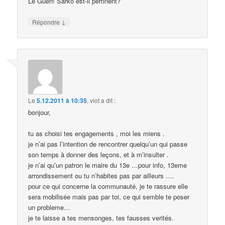
Le Guen! Sarko est-il pertinent?
↓
Répondre
Le
5.12.2011 à 10:35
,
viot
a dit :
bonjour,
tu as choisi tes engagements , moi les miens .
je n’ai pas l’intention de rencontrer quelqu’un qui passe
son temps à donner des leçons, et à m’insulter .
je n’ai qu’un patron le maire du 13e …pour info, 13eme
arrondissement ou tu n’habites pas par ailleurs ….
pour ce qui concerne la communauté, je te rassure elle
sera mobilisée mais pas par toi, ce qui semble te poser
un probleme…
je te laisse a tes mensonges, tes fausses verités.