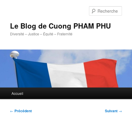
Aller
au
Rech
contenu
principal
Le Blog de Cuong PHAM PHU
Diversité – Justice – Équité – Fraternité
Menu
Accueil
principal
Navigation
←
Précédent
Suivant
→
des
articles