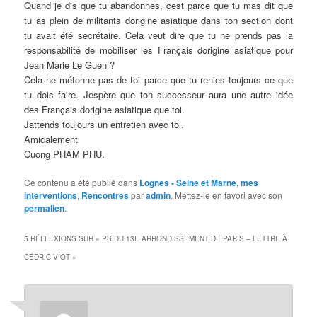
Quand je dis que tu abandonnes, cest parce que tu mas dit que
tu as plein de militants dorigine asiatique dans ton section dont
tu avait été secrétaire. Cela veut dire que tu ne prends pas la
responsabilité de mobiliser les Français dorigine asiatique pour
Jean Marie Le Guen ?
Cela ne métonne pas de toi parce que tu renies toujours ce que
tu dois faire. Jespère que ton successeur aura une autre idée
des Français dorigine asiatique que toi.
Jattends toujours un entretien avec toi.
Amicalement
Cuong PHAM PHU.
Ce contenu a été publié dans
Lognes - Seine et Marne
,
mes
interventions
,
Rencontres
par
admin
. Mettez-le en favori avec son
permalien
.
5 RÉFLEXIONS SUR «
PS DU 13E ARRONDISSEMENT DE PARIS – LETTRE À
CÉDRIC VIOT
»