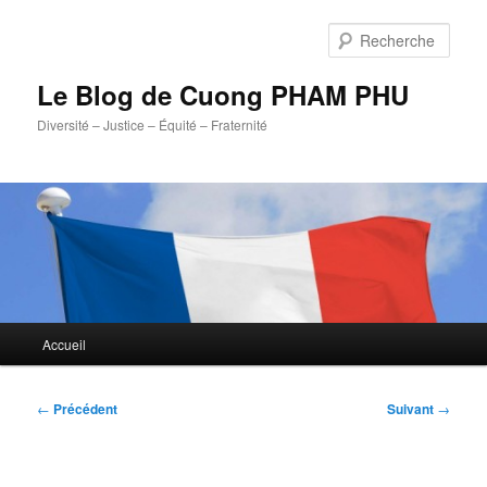
Aller
au
Rech
contenu
principal
Le Blog de Cuong PHAM PHU
Diversité – Justice – Équité – Fraternité
Menu
Accueil
principal
Navigation
←
Précédent
Suivant
→
des
articles