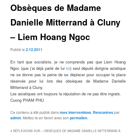
Obsèques de Madame
Danielle Mitterrand à Cluny
– Liem Hoang Ngoc
Publié le
2.12.2011
En tant que socialiste, je ne comprends pas que Liem Hoang
Ngoc (que j’ai déjà parlé de lui
ici
) seul député dorigine asiatique
ne se donne pas la peine de se déplacer pour occuper la place
réservée pour lui lors des obsèques de Madame Danielle
Mitterrand à Cluny.
Les asiatiques ont toujours la réputation de ne pas être ingrats.
Cuong PHAM PHU
Ce contenu a été publié dans
mes interventions
,
Rencontres
par
admin
. Mettez-le en favori avec son
permalien
.
4 RÉFLEXIONS SUR «
OBSÈQUES DE MADAME DANIELLE MITTERRAND À