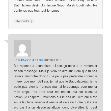
Dati,Harlem désir, Dominique Sopo, Malek Boutih etc. Ne
confonds pas tout tout le temps.
↓
Répondre
Le
4.12.2011 à 16:04
,
admin
a dit :
Ma réponse à Leontolstoï : Léon, je tiens à te remercier
de ton message. Mais je veux te dire sur Liem que tu nas
jamais rencontré donc tu ne peux pas prétendre connaitre
mieux que moi. Dailleur, je nai que le Baccalauréat, je ne
parle pas bien le français mai jai le courrage pour mener
mon projet, ma lutte pour ma nation, qui est aussi ta
nation, je l’espère. Revenons sur le cas de Liem qui a até
élu à la place réservé diversité et cela veut dire quil a été
élu car il a un visage asiatique (donc diversité). Et cest