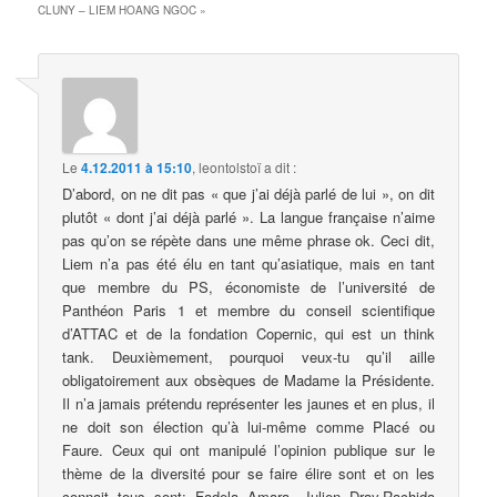
CLUNY – LIEM HOANG NGOC
»
Le
4.12.2011 à 15:10
,
leontolstoï
a dit :
D’abord, on ne dit pas « que j’ai déjà parlé de lui », on dit
plutôt « dont j’ai déjà parlé ». La langue française n’aime
pas qu’on se répète dans une même phrase ok. Ceci dit,
Liem n’a pas été élu en tant qu’asiatique, mais en tant
que membre du PS, économiste de l’université de
Panthéon Paris 1 et membre du conseil scientifique
d’ATTAC et de la fondation Copernic, qui est un think
tank. Deuxièmement, pourquoi veux-tu qu’il aille
obligatoirement aux obsèques de Madame la Présidente.
Il n’a jamais prétendu représenter les jaunes et en plus, il
ne doit son élection qu’à lui-même comme Placé ou
Faure. Ceux qui ont manipulé l’opinion publique sur le
thème de la diversité pour se faire élire sont et on les
connait tous sont: Fadela Amara, Julien Dray,Rachida