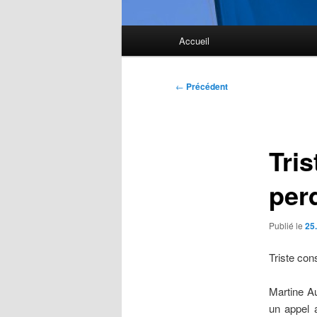
Menu
Accueil
principal
Navigation
←
Précédent
des
articles
Tris
per
Publié le
25
Triste con
Martine Au
un appel 