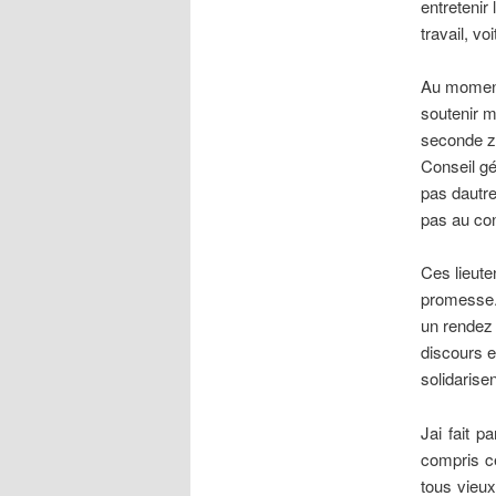
entretenir
travail, vo
Au moment 
soutenir ma
seconde zo
Conseil gén
pas dautr
pas au con
Ces lieute
promesse.
un rendez 
discours e
solidarisen
Jai fait 
compris ce
tous vieux