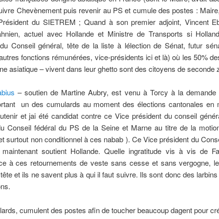
uivre Chevènement puis revenir au PS et cumule des postes : Maire,
résident du SIETREM ; Quand à son premier adjoint, Vincent Eb
ahnien, actuel avec Hollande et Ministre de Transports si Holland
du Conseil général, tête de la liste à lélection de Sénat, futur sé
autres fonctions rémunérées, vice-présidents ici et là) où les 50% de
gine asiatique – vivent dans leur ghetto sont des citoyens de seconde 
abius
– soutien de Martine Aubry, est venu à Torcy à la demande 
ortant  un des cumulards au moment des élections cantonales en
utenir et jai été candidat contre ce Vice président du conseil généra
 Conseil fédéral du PS de la Seine et Marne au titre de la motio
t surtout non conditionnel à ces nabab ). Ce Vice président du Conse
 maintenant soutient Hollande. Quelle ingratitude vis à vis de F
ce à ces retournements de veste sans cesse et sans vergogne, les
 tête et ils ne savent plus à qui il faut suivre. Ils sont donc des larbi
ns.
rds, cumulent des postes afin de toucher beaucoup dagent pour cré