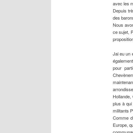
avec les mi
Depuis trè
des barons
Nous avons
ce sujet, 
propositio
Jai eu un
également
pour part
Chevènemen
maintenan
arrondisse
Hollande,
plus à qui
militants 
Comme dan
Europe, qu
communauté