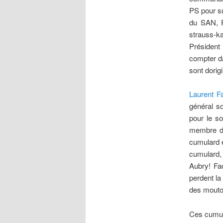
PS pour s
du SAN, P
strauss-k
Président 
compter d
sont dori
Laurent F
général s
pour le so
membre du
cumulard e
cumulard,
Aubry! Fa
perdent la
des mouto
Ces cumula