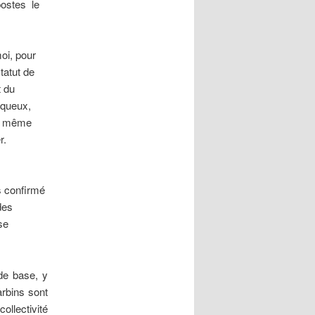
stes  le
oi, pour
tatut de
t du
 queux,
s) même
r.
s confirmé
des
se
 de base, y
arbins sont
ollectivité