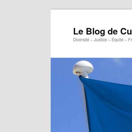
Aller
au
contenu
Le Blog de 
principal
Diversité – Justice – Équité – F