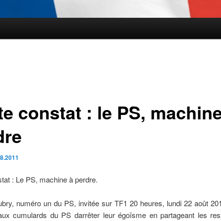
te constat : le PS, machine
dre
.8.2011
stat : Le PS, machine à perdre.
bry, numéro un du PS, invitée sur TF1 20 heures, lundi 22 août 20
aux cumulards du PS darrêter leur égoïsme en partageant les resp