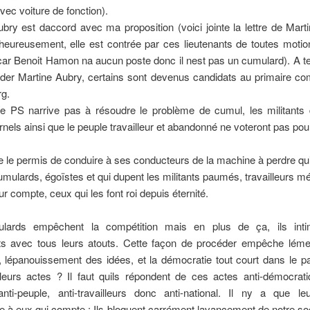
 avec voiture de fonction).
bry est daccord avec ma proposition (voici jointe la lettre de Mart
eureusement, elle est contrée par ces lieutenants de toutes motio
ar Benoit Hamon na aucun poste donc il nest pas un cumulard). A te
ider Martine Aubry, certains sont devenus candidats au primaire c
g.
le PS narrive pas à résoudre le problème de cumul, les militants 
ernels ainsi que le peuple travailleur et abandonné ne voteront pas pou
re le permis de conduire à ses conducteurs de la machine à perdre qu
mulards, égoïstes et qui dupent les militants paumés, travailleurs m
ur compte, ceux qui les font roi depuis éternité.
lards empêchent la compétition mais en plus de ça, ils intim
ts avec tous leurs atouts. Cette façon de procéder empêche lém
 lépanouissement des idées, et la démocratie tout court dans le par
eurs actes ? Il faut quils répondent de ces actes anti-démocrati
nti-peuple, anti-travailleurs donc anti-national. Il ny a que le
e à eux qui compte ; Ils bloquent carrément lavancement de notre soc