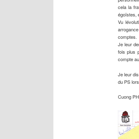
cela la fr
égoïstes, e
Vu lévolu
arrogance
comptes.
Je leur de
fois plus 
compte au
Je leur dis
du PS lors
Cuong P