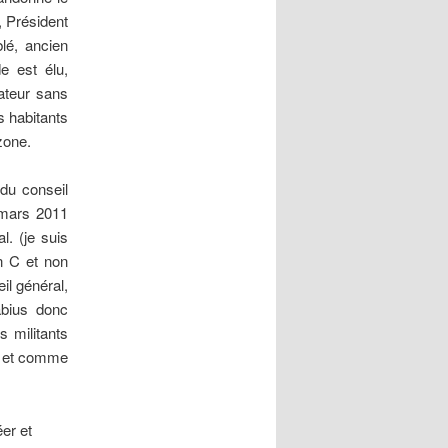
 Président
lé, ancien
e est élu,
nateur sans
s habitants
zone.
du conseil
 mars 2011
l. (je suis
n C et non
il général,
abius donc
 militants
ns et comme
er et