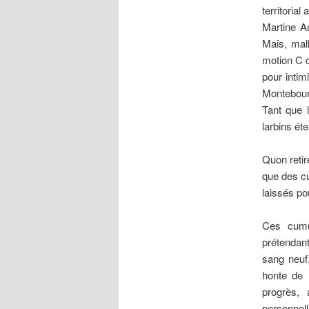
territorial
Martine Au
Mais, malh
motion C c
pour intim
Montebour
Tant que 
larbins ét
Quon reti
que des cu
laissés po
Ces cumu
prétendan
sang neuf,
honte de l
progrès, a
personnell