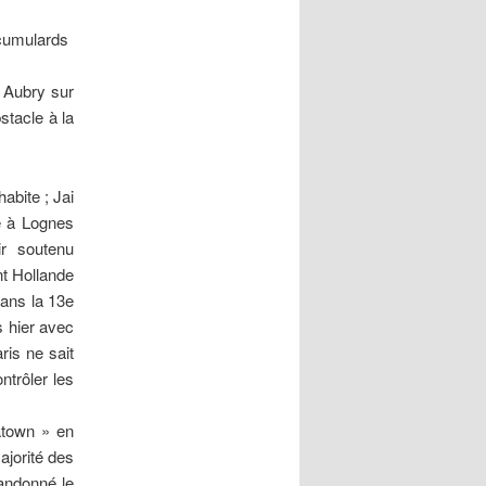
cumulards 
e Aubry sur
stacle à la
bite ; Jai
e à Lognes
ir soutenu
nt Hollande
ans la 13e
s hier avec
is ne sait
ntrôler les
atown » en
ajorité des
bandonné le