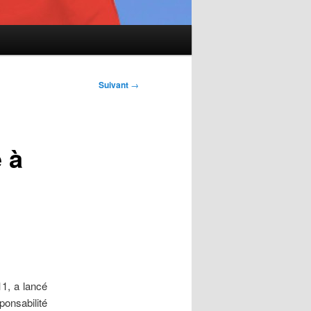
Suivant
→
 à
11, a lancé
onsabilité