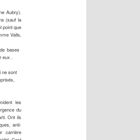
ine Aubry).
ns (sauf la
l point que
omme Valls,
de bases 
r eux .
i ne sont
éprisés,
ident les
ergence du
ti. Ont ils
ques, anti-
ur carrière
iété. Cest