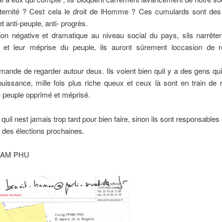
aternité ? Cest cela le droit de lHomme ? Ces cumulards sont des 
t anti-peuple, anti- progrès.
tion négative et dramatique au niveau social du pays, sils narrête
 et leur méprise du peuple, ils auront sûrement loccasion de 
mande de regarder autour deux. Ils voient bien quil y a des gens qui
puissance, mille fois plus riche queux et ceux là sont en train de
 peuple opprimé et méprisé.
 quil nest jamais trop tard pour bien faire, sinon ils sont responsables
 des élections prochaines.
HAM PHU