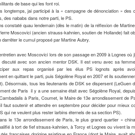
litants de base qui les font roi.
s longtemps, jai participé à la « campagne de dénonciation » des 
, des nababs dans notre parti, le PS.
 constaté quau lendemain (dès le matin) de la réflexion de Martin
Pierre Moscovici (ancien strauss-kahnien, soutien de Hollande) fait ob
n darrêter le cumul proposé par Martine Aubry.
 entretien avec Moscovici lors de son passage en 2009 à Lognes où jha
 discuté avec son ancien mentor DSK. Il est venu avec sa femm
iciper aux repas organisé par les élus PS lognots après avo
t en quittant le parti, puis Ségolène Royal en 2007 et ils soutienne
t). Désormais, tous les lieutenants de DSK se dispersent (LeGuen d
ment de Paris  il y a une semaine était avec Ségolène Royal, depui
 Cambadalis à Paris, Coumet, le Maire de 13e arrondissement de Par
 il faut soutenir et attendre en septembre pour décider pour mieux co
PS qui ne veulent plus rester larbins éternels de sa section PS).
s le 13e arrondissement de Paris, le plus grand quartier « chin
alifié à tort de fief strauss-kahnien, à Torcy et Lognes ou vivent la m
s françaises dorigine asiatique en France (dont le Maire, avait a